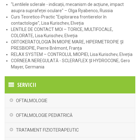
"Lentilele sclerale - indicații, mecanism de acțiune, impact
asupra suprafeței oculare" – Olga Ryabenco, Russia
Curs Teoretico-Practic "Explorarea frontierelor în
contactologie", Lisa Kurischev, Elveția
LENTILE DE CONTACT MOI – TORICE, MULTIFOCALE,
COLORATE, Lisa Kurischev, Elveția
ORTOKERATOLOGIA ÎN MIOPIE MARE, HIPERMETROPIE ȘI
PRESBIOPIE, Pierre Brémont, Franța
RELAX SYSTEM – CONTROLUL MIOPIEI, Lisa Kurischev, Elveția
CORNEEA NEREGULATĂ - SCLERAFLEX ȘI HYDROCONE, Gero
Mayer, Germania
SERVICII
OFTALMOLOGIE
OFTALMOLOGIE PEDIATRICĂ
TRATAMENT FIZIOTERAPEUTIC