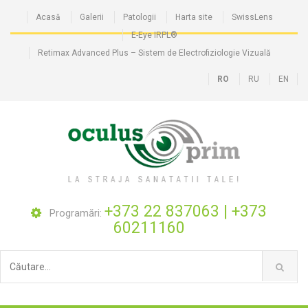
Acasă
Galerii
Patologii
Harta site
SwissLens
E-Eye IRPL®
Retimax Advanced Plus – Sistem de Electrofiziologie Vizuală
RO
RU
EN
+373 22 837063
|
+373
Programări:
60211160