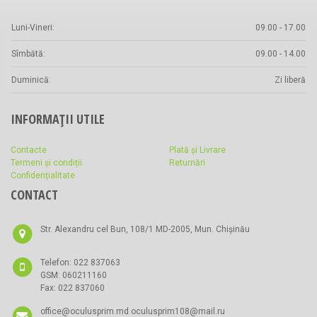
Luni-Vineri:
09.00 - 17.00
Sîmbătă:
09.00 - 14.00
Duminică:
Zi liberă
INFORMAȚII UTILE
Contacte
Plată și Livrare
Termeni și condiții
Returnări
Confidențialitate
CONTACT
Str. Alexandru cel Bun, 108/1 MD-2005, Mun. Chișinău
Telefon: 022 837063
GSM: 060211160
Fax: 022 837060
office@oculusprim.md oculusprim108@mail.ru