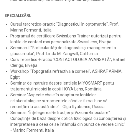
SPECIALIZĂRI:
Cursul teroretico-practic "Diagnosticul în optometrie", Prof.
Marino Formenti, Italia
Programul de certificare SwissLens Trainer autorizat pentru
lentile de contact moi personalizate SwissLens, Elveția
Seminarul “Particularități de diagnostic și management a
glaucomului”, Prof. Linda M. Zangwill, California
Curs Teoretico-Practic "CONTACTOLOGIA AVANSATĂ", Rafael
Clerigo, Elveția
Workshop "Topografia refractivă a corneei", ASHRAF ARMIA,
Egipt
Seminar de instruire despre lentilele MiYOSMART pentu
tratamentul miopiei la copii, HOYA Lens, România
Seminar "Aspecte cheie în adaptarea lentilelor
ortokeratologice și momentele când ar fi mai bine să
renunțăm la această idee" - Olga Ryabenco, Russia
Seminar: "Înțelegerea Refracției și Viziunii Binoculare".
Cunoștințe de bază despre optică fiziologică cu cunoașterea și
interpretarea a ceea ce se întâmplă din punct de vedere clinic"
- Marino Formenti, Italia