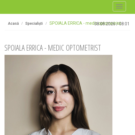
Toggle
navigati
SPOIALA ERRICA - medic optometrist
Acasă
Specialiști
08.08.2026
/
08:01
SPOIALA ERRICA - MEDIC OPTOMETRIST