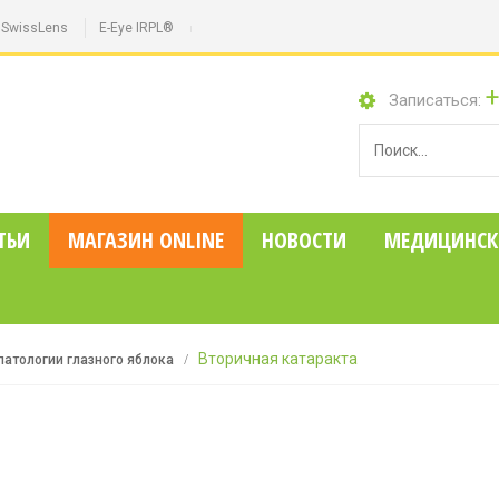
SwissLens
E-Eye IRPL®
+
Записаться:
ТЬИ
МАГАЗИН ONLINE
НОВОСТИ
MЕДИЦИНСК
Вторичная катаракта
патологии глазного яблока