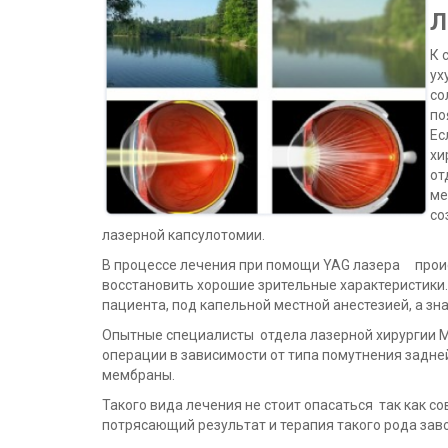
Л
К 
ух
со
по
Ес
хи
от
ме
со
лазерной капсулотомии.
В процессе лечения при помощи YAG лазера происх
восстановить хорошие зрительные характеристики.
пациента, под капельной местной анестезией, а з
Опытные специалисты отдела лазерной хирургии М
операции в зависимости от типа помутнения задне
мембраны.
Такого вида лечения не стоит опасаться так как 
потрясающий результат и терапия такого рода за