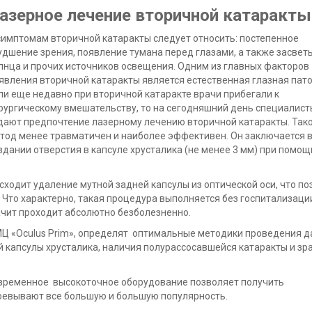
азерное лечение вторичной катаракты
симптомам вторичной катаракты следует относить: постепенное
удшение зрения, появление тумана перед глазами, а также засвет
лнца и прочих источников освещения. Одним из главных факторов
явления вторичной катаракты является естественная глазная пато
ли еще недавно при вторичной катаракте врачи прибегали к
рургическому вмешательству, то на сегодняшний день специалист
дают предпочтение лазерному лечению вторичной катаракты. Так
тод менее травматичен и наиболее эффективен. Он заключается 
здании отверстия в капсуле хрусталика (не менее 3 мм) при помощ
одит удаление мутной задней капсулы из оптической оси, что по
 Что характерно, такая процедура выполняется без госпитализаци
начит проходит абсолютно безболезненно.
Ц «Oculus Prim», определят оптимальные методики проведения д
й капсулы хрусталика, наличия полурассосавшейся катаракты и зр
современное высокоточное оборудование позволяет получить
воевывают все большую и большую популярность.