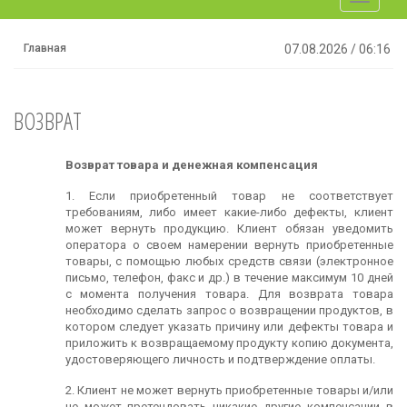
navigati
Главная
07.08.2026
/
06:16
BОЗВРАТ
Возврат товара и денежная компенсация
1. Если приобретенный товар не соответствует
требованиям, либо имеет какие-либо дефекты, клиент
может вернуть продукцию. Клиент обязан уведомить
оператора о своем намерении вернуть приобретенные
товары, с помощью любых средств связи (электронное
письмо, телефон, факс и др.) в течение максимум 10 дней
с момента получения товара. Для возврата товара
необходимо сделать запрос о возвращении продуктов, в
котором следует указать причину или дефекты товара и
приложить к возвращаемому продукту копию документа,
удостоверяющего личность и подтверждение оплаты.
2. Клиент не может вернуть приобретенные товары и/или
не может претендовать никакие другие компенсации в