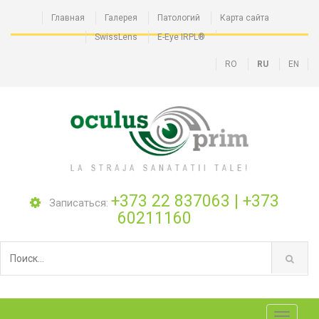
Главная
Галерея
Патологий
Карта сайта
SwissLens
E-Eye IRPL®
RO
RU
EN
+373 22 837063
|
+373
Записаться:
60211160
Toggle