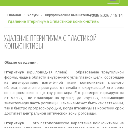
navigati
Главная
Услуги
Хирургические вмешательства
10.08.2026
/
18:14
Удаление птеригиума с пластикой конъюнктивы
УДАЛЕНИЕ ПТЕРИГИУМА С ПЛАСТИКОЙ
КОНЪЮНКТИВЫ:
Общие сведения:
Птеригиум
(крыловидная плева) — образование треугольной
формы, чаще в области внутреннего угла глазной щели, состоящее
из дегенеративно изменённой ткани конъюнктивы глазного
яблока, постепенно растущее от лимба и окружающей его зоны
по направлению к центру роговицы. Его размеры варьируются
от малых, не влияющих на зрение, до крупных, занимающих
значительную часть роговицы. Течение может быть как затяжным,
так и быстро прогрессирующим, когда птеригиум за короткий срок
достигает центральной оптической зоны роговицы.
Птеригиум
– это патологическое нарастание конъюнктивы на