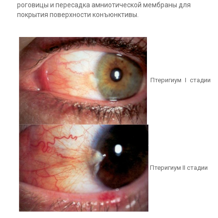
роговицы и пересадка амниотической мембраны для
покрытия поверхности конъюнктивы.
Птеригиум I cтадии
Птеригиум II cтадии