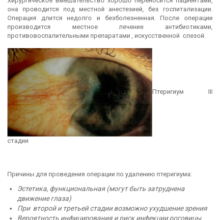
Хирургическое вмешательство хорошо переносится пациентами,
она проводится под местной анестезией, без госпитализации.
Операция длится недолго и безболезненная. После операции
производится местное лечение антибиотиками,
противовоспалительными препаратами , искусственной слезой.
Птеригиум III
стадии
Причины для проведения операции по удалению птеригиума:
Эстетика, функциональная (могут быть затруднена
движение глаза)
При второй и третьей стадии возможно ухудшение зрения
Вероятность инфицирования и риск инфекции роговицы