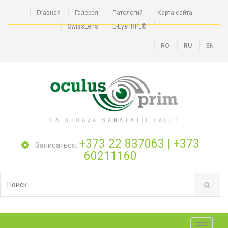
Главная
Галерея
Патологий
Карта сайта
SwissLens
E-Eye IRPL®
RO
RU
EN
+373 22 837063
|
+373
Записаться:
60211160
Toggle