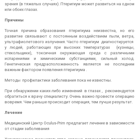
зрения (в тяжелых случаях). Птеригиум может развиться на одном
или обоих глазах.
Причины
Точная причина образования птеригиума неизвестна, но его
развитие связывают с постоянным воздействием пыли, ветра,
ультрафиолетового излучения. Часто птеригиум диагностируется
у людей, работающих при высоких температурах (кузнецы,
стекольщики), токсичная окружающая среда с различными
испарениями и химическими субстанциями, сильный холод.
Генетическая предрасположенность является не последним
важным фактором появления птеригиума .
Методы профилактики заболевания пока не известны.
При обнаружении каких-либо изменений в глазах , рекомендуется
обратиться к врачу специалисту. Очень важно провести операцию
вовремя. Чем раньше происходит операция, тем лучше результат.
Лечение
Медицинский Центр Oculus-Prim предлагает лечение в зависимости
от стадии заболевания