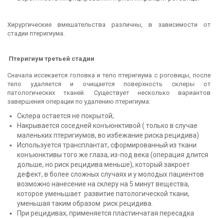
Хирургические вмешательства различны, в зависимости от
стадии птеригиума.
Птеригиум третьей стадии
Сначала иссекается головка и тело птеригиума с роговицы, после
тело удаляется и очищается поверхность склеры от
патологических тканей. Существует несколько вариантов
завершения операции по удалению птеригиума:
Склера остается не покрытой;
Накрывается соседней конъюнктивой ( только в случае
маленьких птеригиумов, во избежание риска рецидива)
Используется трансплантат, сформированный из ткани
конъюнктивы того же глаза, из-под века (операция длится
дольше, но риск рецидива меньше), который закроет
дефект, в более сложных случаях и у молодых пациентов
возможно нанесение на склеру на 5 минут вещества,
которое уменьшает развитие патологической ткани,
уменьшая таким образом риск рецидива.
При рецидивах, применяется пластинчатая пересадка