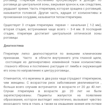
роговицу. Птеригиум постепенно прогрессирует и доходит по
роговице до центральной зоны, закрывая зрачок и, как следствие,
ухудшает зрение. Часть птеригиума, которая сращена с роговицей,
называется головкой. Другая часть, идущая от конъюнктивы и
пронизанная сосудами, называется телом птеригиума.
Существует 3 стадии птеригиума: первая – начальная ( 1-2 мм),
вторая стадия, встречаемая чаще всего – 3-4 мм. В последней
стадии, птеригиум достигает центральной оптической зоны
роговицы
Диагностика
Птеригиум легко диагностируется по внешним клиническим
признакам. Часто в области внутреннего угла глазной щели,
состоящее из дегенеративно изменённой ткани конъюнктивы
глазного яблока и постепенно растущее от лимба и окружающей
его зоны по направлению к центру роговицы..
Отмечается, что мужчины в два раза чаще страдают птеригиумом,
чем женщины. С возрастом риск заболевания увеличивается ,
больше всего случаев встречается в возрасте от 20 до 40 лет.
Случаи птеригиума в возрасте до 20 лет не были
зарегистрированы. Пациенты жалуются на появление
образования, которое выглядит неэстетично, вызывает чувство
инородного тела в глазу, а также на ухудшение зрения или потери