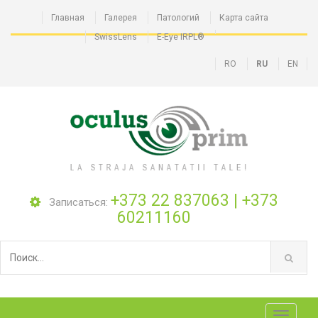
Главная
Галерея
Патологий
Карта сайта
SwissLens
E-Eye IRPL®
RO
RU
EN
+373 22 837063
|
+373
Записаться:
60211160
Toggle