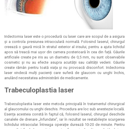
Iridectomia laser este o procedură cu laser care are scopul de a asigura
și a controla presiunea intraoculară normală. Folosind laserul, chirurgul
creează o gaură mică în stratul exterior al irisului, pentru a ajuta lichidul
apos să treacă mai ușor din camera posterioară în cea din față. Găurile
artificiale create pe iris au un diametru de 0,5 mm, nu sunt observabile
cosmetic și nu au efecte asupra acuității sau calității vederii. Găurile
create rămân pentru toată viața și nu provoacă disconfort. Iridectomia
laser vindecă mulți pacienți care suferă de glaucom cu unghi închis,
anulând necesitatea administrării de medicamente.
Trabeculoplastia laser
Trabeculoplastia laser este metoda principală în tratamentul chirurgical
al glaucomului cu unghi deschis. Procedura are loc sub anestezie locală.
Esența acesteia constă în faptul că, folosind laserul, chirurgul deschide
canalele de drenare „înfundate”, iar în rezultat se restabilește scurgerea
lichidului intraocular. Întreaga operație durează 10-20 de minute. Pentru