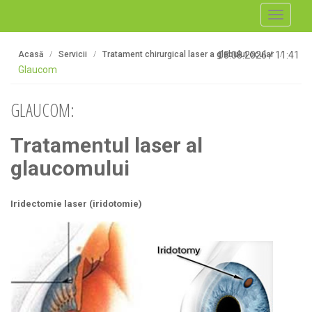
Toggle
navigati
Acasă
Servicii
Tratament chirurgical laser a globului ocular
08.08.2026
/
11:41
Glaucom
GLAUCOM:
Tratamentul laser al
glaucomului
Iridectomie laser (iridotomie)