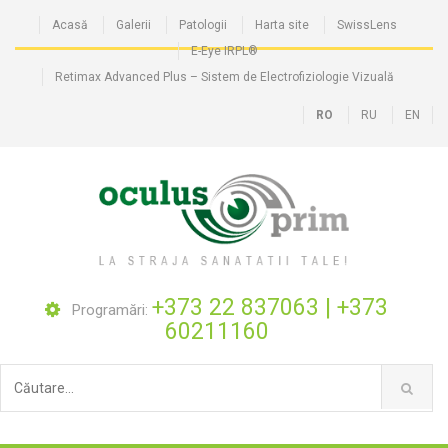
Acasă
Galerii
Patologii
Harta site
SwissLens
E-Eye IRPL®
Retimax Advanced Plus – Sistem de Electrofiziologie Vizuală
RO
RU
EN
+373 22 837063
|
+373
Programări:
60211160