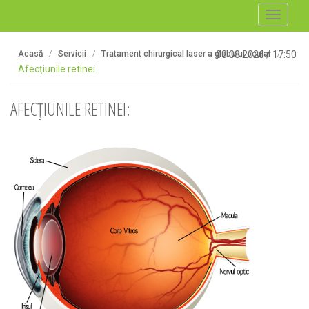
Toggle
navigati
Acasă
Servicii
Tratament chirurgical laser a globului ocular
08.08.2026
/
17:50
Afecțiunile retinei
AFECȚIUNILE RETINEI: