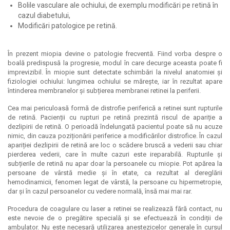
Bolile vasculare ale ochiului, de exemplu modificări pe retină în
cazul diabetului,
Modificări patologice pe retină.
În prezent miopia devine o patologie frecventă. Fiind vorba despre o
boală predispusă la progresie, modul în care decurge aceasta poate fi
imprevizibil. În miopie sunt detectate schimbări la nivelul anatomiei și
fiziologiei ochiului: lungimea ochiului se mărește, iar în rezultat apare
întinderea membranelor și subțierea membranei retinei la periferii.
Cea mai periculoasă formă de distrofie periferică a retinei sunt rupturile
de retină. Pacienții cu rupturi pe retină prezintă riscul de apariție a
dezlipirii de retină. O perioadă îndelungată pacientul poate să nu acuze
nimic, din cauza poziționării periferice a modificărilor distrofice. În cazul
apariției dezlipirii de retină are loc o scădere bruscă a vederii sau chiar
pierderea vederii, care în multe cazuri este ireparabilă. Rupturile și
subțierile de retină nu apar doar la persoanele cu miopie. Pot apărea la
persoane de vârstă medie și în etate, ca rezultat al dereglării
hemodinamicii, fenomen legat de vârstă, la persoane cu hipermetropie,
dar și în cazul persoanelor cu vedere normală, însă mai mai rar.
Procedura de coagulare cu laser a retinei se realizează fără contact, nu
este nevoie de o pregătire specială și se efectuează în condiții de
ambulator. Nu este necesară utilizarea anestezicelor generale în cursul