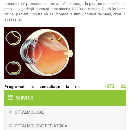
operației, iar procedura nu provoacă hemoragii. În plus, nu necesită mult
timp – o ședință durează aproximativ 10-20 de minute. După întărirea
retinei pacientul poate să se întoarcă la ritmul normal de viață, chiar în
aceeași zi.
+373 22
Programați o consultație la nr.
837063
|
+373 60211160
SERVICII
OFTALMOLOGIE
OFTALMOLOGIE PEDIATRICĂ