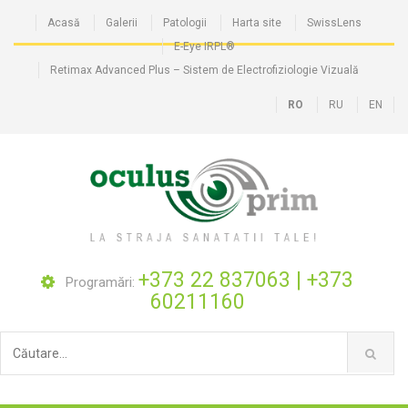
Acasă
Galerii
Patologii
Harta site
SwissLens
E-Eye IRPL®
Retimax Advanced Plus – Sistem de Electrofiziologie Vizuală
RO
RU
EN
+373 22 837063
|
+373
Programări:
60211160