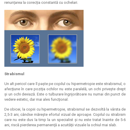
renunțarea la corecția constantă cu ochelari.
Strabismul
Un alt pericol care îl paște pe copilul cu hipermetropie este strabismul, o
afecţiune în care poziţia ochilor nu este paralelă, un ochi priveşte drept
şi un ochi deviază. Este o tulburare îngrijorătoare nu numai din punct de
vedere estetic, dar mai ales funcţional.
De obicei, la copiii cu hipermetropie, strabismul se dezvoltă la vârsta de
2,5-3 ani, cândse mărește efortul vizual de aproape. Copilul cu strabism
care nu este dus la timp la un specialist și nu este tratat înainte de 5-6
ani, riscă pierderea permanenţă a acuităţii vizuale la ochiul mai slab.