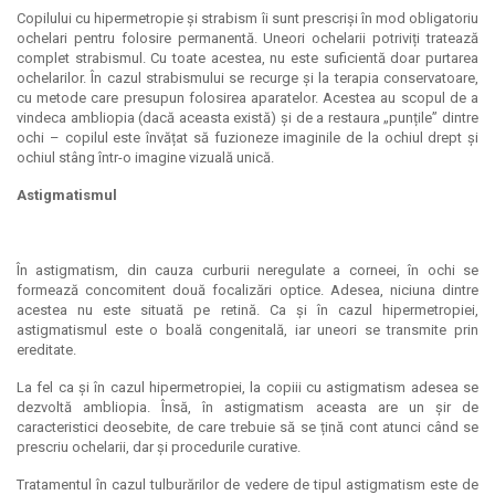
Copilului cu hipermetropie și strabism îi sunt prescriși în mod obligatoriu
ochelari pentru folosire permanentă. Uneori ochelarii potriviți tratează
complet strabismul. Cu toate acestea, nu este suficientă doar purtarea
ochelarilor. În cazul strabismului se recurge și la terapia conservatoare,
cu metode care presupun folosirea aparatelor. Acestea au scopul de a
vindeca ambliopia (dacă aceasta există) și de a restaura „punțile” dintre
ochi – copilul este învățat să fuzioneze imaginile de la ochiul drept și
ochiul stâng într-o imagine vizuală unică.
Astigmatismul
În astigmatism, din cauza curburii neregulate a corneei, în ochi se
formează concomitent două focalizări optice. Adesea, niciuna dintre
acestea nu este situată pe retină. Ca și în cazul hipermetropiei,
astigmatismul este o boală congenitală, iar uneori se transmite prin
ereditate.
La fel ca și în cazul hipermetropiei, la copiii cu astigmatism adesea se
dezvoltă ambliopia. Însă, în astigmatism aceasta are un șir de
caracteristici deosebite, de care trebuie să se țină cont atunci când se
prescriu ochelarii, dar și procedurile curative.
Tratamentul în cazul tulburărilor de vedere de tipul astigmatism este de