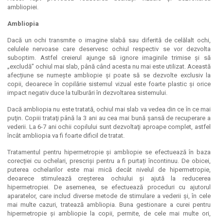
ambliopiei.
Ambliopia
Dacă un ochi transmite o imagine slabă sau diferită de celălalt ochi,
celulele nervoase care deservesc ochiul respectiv se vor dezvolta
suboptim. Astfel creierul ajunge să ignore imaginile trimise şi să
„excludă” ochiul mai slab, până când acesta nu mai este utilizat. Această
afecțiune se numeşte ambliopie şi poate să se dezvolte exclusiv la
copii, deoarece în copilărie sistemul vizual este foarte plastic și orice
impact negativ duce la tulburări în dezvoltarea sistemului.
Dacă ambliopia nu este tratată, ochiul mai slab va vedea din ce în ce mai
puţin. Copiii trataţi până la 3 ani au cea mai bună şansă de recuperare a
vederii. La 6-7 ani ochii copilului sunt dezvoltaţi aproape complet, astfel
încât ambliopia va fi foarte dificil de tratat.
Tratamentul pentru hipermetropie și ambliopie se efectuează în baza
corecției cu ochelari, prescriși pentru a fi purtați încontinuu. De obicei,
puterea ochelarilor este mai mică decât nivelul de hipermetropie,
deoarece stimulează creșterea ochiului și ajută la reducerea
hipermetropiei. De asemenea, se efectuează proceduri cu ajutorul
aparatelor, care includ diverse metode de stimulare a vederii și, în cele
mai multe cazuri, tratează ambliopia. Buna gestionare a curei pentru
hipermetropie și ambliopie la copii, permite, de cele mai multe ori,