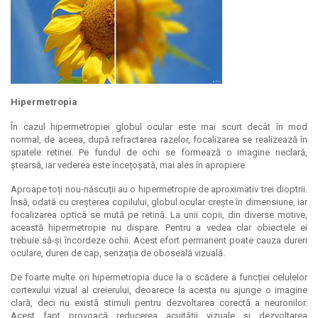
Hipermetropia
În cazul hipermetropiei globul ocular este mai scurt decât în mod
normal, de aceea, după refractarea razelor, focalizarea se realizează în
spatele retinei. Pe fundul de ochi se formează o imagine neclară,
ștearsă, iar vederea este încețoșată, mai ales în apropiere.
Aproape toți nou-născuții au o hipermetropie de aproximativ trei dioptrii.
Însă, odată cu creșterea copilului, globul ocular crește în dimensiune, iar
focalizarea optică se mută pe retină. La unii copii, din diverse motive,
această hipermetropie nu dispare. Pentru a vedea clar obiectele ei
trebuie să-și încordeze ochii. Acest efort permanent poate cauza dureri
oculare, dureri de cap, senzația de oboseală vizuală.
De foarte multe ori hipermetropia duce la o scădere a funcției celulelor
cortexului vizual al creierului, deoarece la acesta nu ajunge o imagine
clară, deci nu există stimuli pentru dezvoltarea corectă a neuronilor.
Acest fapt provoacă reducerea acuității vizuale și dezvoltarea