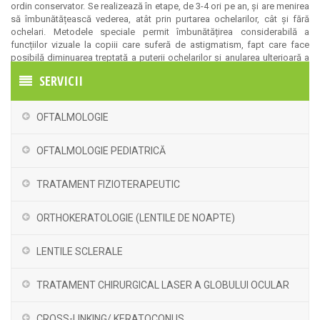
ordin conservator. Se realizează în etape, de 3-4 ori pe an, și are menirea
să îmbunătățească vederea, atât prin purtarea ochelarilor, cât și fără
ochelari. Metodele speciale permit îmbunătățirea considerabilă a
funcțiilor vizuale la copiii care suferă de astigmatism, fapt care face
posibilă diminuarea treptată a puterii ochelarilor și anularea ulterioară a
acestora.
SERVICII
OFTALMOLOGIE
OFTALMOLOGIE PEDIATRICĂ
TRATAMENT FIZIOTERAPEUTIC
ORTHOKERATOLOGIE (LENTILE DE NOAPTE)
LENTILE SCLERALE
TRATAMENT CHIRURGICAL LASER A GLOBULUI OCULAR
CROSS-LINKING/ KERATOCONUS