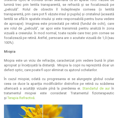
lumină trec prin lentila transparentă, se refractă și se focalizează pe
„peliculă”. Rolul de obiectiv îl îndeplinește corneea (o lentilă
transparentă, prin care pot fi văzute irisul și pupila) și cristalinul (această
lentilă se află în spatele irisului și este responsabilă pentru buna vedere
de aproape). Imaginea este proiectată pe retină (fundul de ochi), care
are rolul de „peliculă”, iar apoi este transmisă pentru analiză în zona
vizuală a creierului. În mod normal, toate razele care trec prin cornee se
focalizează pe retină. Astfel, persoana are o acuitate vizuală de 1,0 (sau
100%).
Miopia
Miopia este un viciu de refracţie, caracterizat prin vedere bună în plan
apropiat şi înceţoşată la distanţă. Miopia la copii nu reprezintă doar un
defect optic, care poate fi ușor eliminat cu ajutorul ochelarilor.
În cazul miopiei, odată cu progresarea ei se alungește globul ocular
ceea ce duce la apariția modificărilor distrofice pe retină cu scăderea
ulterioară a acuității vizuale pînă la pierderea ei.
Standartul de aur
în
tratamentul miopiei este considerat Tratamentul fizioterapeutic
și
Terapia Refractivă
.