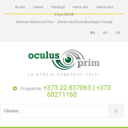
Acasă
Galerii
Patologii
Harta site
SwissLens
E-Eye IRPL®
Retimax Advanced Plus – Sistem de Electrofiziologie Vizuală
RO
RU
EN
+373 22 837063
|
+373
Programări:
60211160