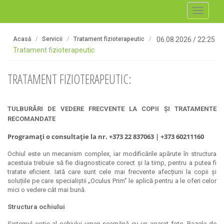
Toggle
navigati
Acasă
Servicii
Tratament fizioterapeutic
06.08.2026
/
22:25
Tratament fizioterapeutic
TRATAMENT FIZIOTERAPEUTIC:
TULBURĂRI DE VEDERE FRECVENTE LA COPII
ȘI TRATAMENTE
RECOMANDATE
Programați o consultație la nr. +373 22 837063 | +373 60211160
Ochiul este un mecanism complex, iar modificările apărute în structura
acestuia trebuie să fie diagnosticate corect și la timp, pentru a putea fi
tratate eficient. Iată care sunt cele mai frecvente afecțiuni la copii și
soluțiile pe care specialiștii „Oculus Prim” le aplică pentru a le oferi celor
mici o vedere cât mai bună.
Structura ochiului
Sistemul optic al ochiului uman seamănă cu un aparat foto. Razele de