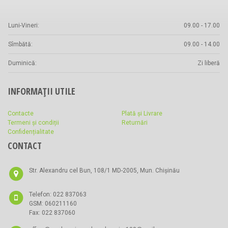
Luni-Vineri:
09.00 - 17.00
Sîmbătă:
09.00 - 14.00
Duminică:
Zi liberă
INFORMAȚII UTILE
Contacte
Plată și Livrare
Termeni și condiții
Returnări
Confidențialitate
CONTACT
Str. Alexandru cel Bun, 108/1 MD-2005, Mun. Chișinău
Telefon: 022 837063
GSM: 060211160
Fax: 022 837060