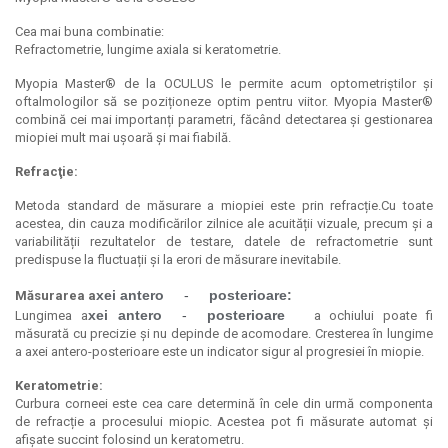
Cea mai buna combinatie:
Refractometrie, lungime axiala si keratometrie.
Myopia Master® de la OCULUS le permite acum optometriștilor și
oftalmologilor să se poziționeze optim pentru viitor. Myopia Master®
combină cei mai importanți parametri, făcând detectarea și gestionarea
miopiei mult mai ușoară și mai fiabilă.
Refracţie:
Metoda standard de măsurare a miopiei este prin refracție.Cu toate
acestea, din cauza modificărilor zilnice ale acuității vizuale, precum și a
variabilității rezultatelor de testare, datele de refractometrie sunt
predispuse la fluctuații și la erori de măsurare inevitabile.
xei antero
-
posterioare:
Măsurarea a
xei antero
-
posterioare
Lungimea a
a ochiului poate fi
măsurată cu precizie și nu depinde de acomodare. Cresterea în lungime
a axei antero-posterioare este un indicator sigur al progresiei în miopie.
Keratometrie:
Curbura corneei este cea care determină în cele din urmă componenta
de refracție a procesului miopic. Acestea pot fi măsurate automat și
afișate succint folosind un keratometru.