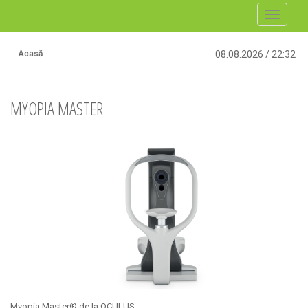
Toggle
navigati
Acasă
08.08.2026
/
22:32
MYOPIA MASTER
Myopia Master® de la OCULUS