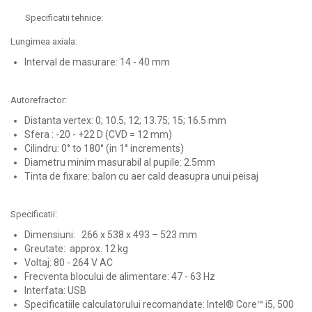
Specificatii tehnice:
Lungimea axiala:
Interval de masurare: 14 - 40 mm
Autorefractor:
Distanta vertex: 0; 10.5; 12; 13.75; 15; 16.5 mm
Sfera : -20 - +22 D (CVD = 12 mm)
Cilindru: 0° to 180° (in 1° increments)
Diametru minim masurabil al pupile: 2.5mm
Tinta de fixare: balon cu aer cald deasupra unui peisaj
Specificatii:
Dimensiuni: 266 x 538 x 493 – 523 mm
Greutate: approx. 12 kg
Voltaj: 80 - 264 V AC
Frecventa blocului de alimentare: 47 - 63 Hz
Interfata: USB
Specificatiile calculatorului recomandate: Intel® Core™ i5, 500