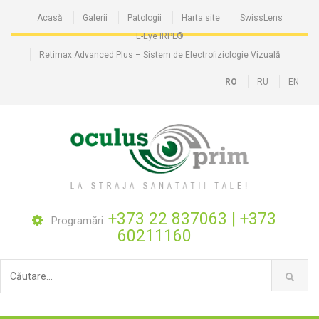
Acasă
Galerii
Patologii
Harta site
SwissLens
E-Eye IRPL®
Retimax Advanced Plus – Sistem de Electrofiziologie Vizuală
RO
RU
EN
+373 22 837063
|
+373
Programări:
60211160