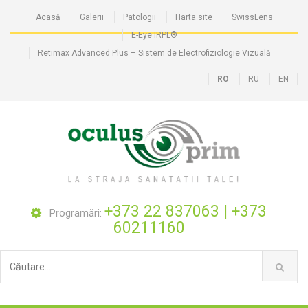
Acasă
Galerii
Patologii
Harta site
SwissLens
E-Eye IRPL®
Retimax Advanced Plus – Sistem de Electrofiziologie Vizuală
RO
RU
EN
+373 22 837063
|
+373
Programări:
60211160