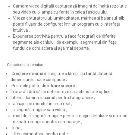
Camera video digitală capturează imagini de înaltă rezoluție
sau video cu o lampă cu fantă în calea fasciculului.
Viteza obturatorului, luminozitatea, mărirea și balansul alb
poate fi ușor de configurat într-un program cu o interfață
intuitivă .
Expunerea potrivită pentru a face fotografii de diferite
segmente ale ochiului, de exemplu, segmentul din față,
fundul de ochi, sclera și așa mai departe.
Caracteristici tehnice :
Creștere minimă în lungime a lămpii cu fantă datorită
dimensiunilor sale compacte ;
Prismele pot fi : de intrare și ieșire:
În afara: fără să se deterioreze caracteristicile optice ;
Interior: lumina maximă pentru fotografiere ;
afișajul pe monitor în timp real ,
o singură imagine sau video ,
mod de o singură imagine pentru imagini detaliate și un mod
de patru imagini pentru comparație ,
lupa ,
cîmp comentariu pentru note ,