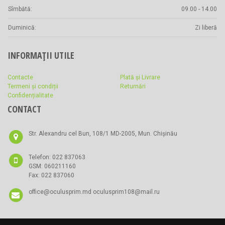
Sîmbătă:
09.00 - 14.00
Duminică:
Zi liberă
INFORMAȚII UTILE
Contacte
Plată și Livrare
Termeni și condiții
Returnări
Confidențialitate
CONTACT
Str. Alexandru cel Bun, 108/1 MD-2005, Mun. Chișinău
Telefon: 022 837063
GSM: 060211160
Fax: 022 837060
office@oculusprim.md oculusprim108@mail.ru