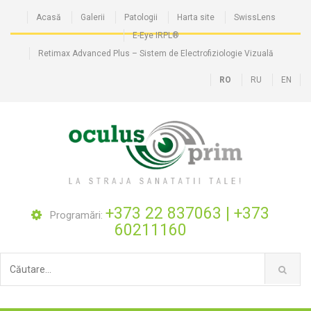
Acasă
Galerii
Patologii
Harta site
SwissLens
E-Eye IRPL®
Retimax Advanced Plus – Sistem de Electrofiziologie Vizuală
RO
RU
EN
+373 22 837063
|
+373
Programări:
60211160