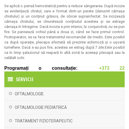
Se aplică o pensă hemostatică pentru a reduce sângerarea. După incizie
se evidenţiază chistul, care e format dintr-un perete (denumit cămaşa
chistului) şi un conţinut grăsos, de obicei suprainfectat. Se incizează
cămaşa chistului, se chiuretează conţinutul acesteia şi se extrage
cămaşa în întregime. Dacă incizia e prin interior, la conjunctivă, nu se pun
fire. Se pansează ochiul până a doua zi, când se face primul control.
Postoperator, se va face tratamentul recomandat de medic. Este posibil
ca după operaţie, pleoapa afectată să prezinte echimoză şi o uşoară
tumefiere. Dacă s-au pus fire, acestea se extrag după 7 zile.Este posibil
ca în timp şalazionul să reapară în altă zonă la aceeaşi pleoapă sau la
celălalt ochi.
Programați o consultație:
+373 22
837063
|
+373 60211160
SERVICII
OFTALMOLOGIE
OFTALMOLOGIE PEDIATRICĂ
TRATAMENT FIZIOTERAPEUTIC