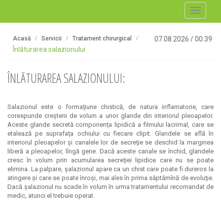
Toggle
navigati
Acasă
Servicii
Tratament chirurgical
07.08.2026
/
00:39
Înlăturarea salazionului
ÎNLĂTURAREA SALAZIONULUI:
Salazionul este o formaţiune chistică, de natura inflamatorie, care
corespunde creşterii de volum a unor glande din interiorul pleoapelor.
Aceste glande secretă componența lipidică a filmului lacrimal, care se
etalează pe suprafaţa ochiului cu fiecare clipit. Glandele se află în
interiorul pleoapelor şi canalele lor de secreţie se deschid la marginea
liberă a pleoapelor, lîngă gene. Dacă aceste canale se închid, glandele
cresc în volum prin acumularea secreţiei lipidice care nu se poate
elimina. La palpare, şalazionul apare ca un chist care poate fi dureros la
atingere şi care se poate înroşi, mai ales în prima săptămînă de evoluţie.
Dacă şalazionul nu scade în volum în urma tratamentului recomandat de
medic, atunci el trebuie operat.