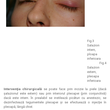
Fig.3
Salazion
intern,
ploapa
inferioara
Fig.4
Salazion
extern,
pleoapa
inferioara
Intervenţia chirurgicală
se poate face prin incizie la piele (dacă
şalazionul este extern) sau prin interiorul pleoapei (prin conjunctivă)
dacă este intern. În prealabil se instilează picături cu anestezic, se
dezinfectează tegumentele pleoapei şi se efectuează o injecţie în
pleoapă, lângă chist.