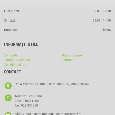
Luni-Vineri:
09.00 - 17.00
Sîmbătă:
09.00 - 14.00
Duminică:
Zi liberă
INFORMAȚII UTILE
Contacte
Plată și Livrare
Termeni și condiții
Returnări
Confidențialitate
CONTACT
Str. Alexandru cel Bun, 108/1 MD-2005, Mun. Chișinău
Telefon: 022 837063
GSM: 060211160
Fax: 022 837060
office@oculusprim.md oculusprim108@mail.ru