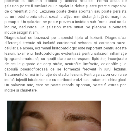
pacienţii cu blefarită cronică şi acneea rosacea. Forma acută de
şalazion poate fi similară cu un orjelet la debut şi este practic imposibil
de diferenţiat clinic. Leziunea poate drena spontan sau poate persista
ca un nodul cronic situat uzual la cîţiva mm distanţă faţă de marginea
pleoapei. Un şalazion se poate prezenta insidios sub forma unui nodul
îndurat, nedureros. Un şalazion mare situat pe pleoapa superioară
induce astigmatism.
Diagnosticul se bazează pe aspectul tipic al leziunii. Diagnosticul
diferenţial trebuie să includă carcinomul sebaceu şi carcinom bazo-
celular. De aceea, examenul histopatologic este important pentru aceste
leziuni. Examenul histopatologic evidenţiază pentru şalazion inflamaţie
lipogranulomatoasă, cu spaţii clare ce corespund lipidelor, înconjurate
de celule gigante de corp străin, neutrofile, limfocite, eozinofile şi o
capsulă pseudofibroasă ce se formează frecvent în jurul leziunii.
Tratamentul diferă în funcţie de stadiul leziunii. Pentru şalazion cronic se
indică injecţii intralezionale cu corticosteroizi sau tratament chirurgical.
Un şalazion mic, care se poate resorbi spontan, poate fi extras prin
incizie şi chiuretare.