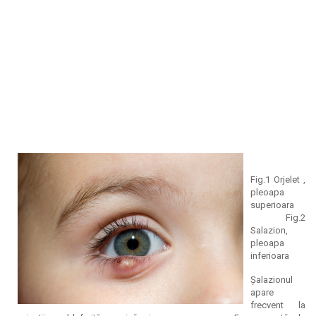
Fig.1 Orjelet ,
pleoapa
superioara
Fig.2
Salazion,
pleoapa
inferioara
Şalazionul
apare
frecvent la