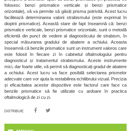
folosesc benzi prismatice verticale și benzi prismatice
orizontale), vă va permite să găsiți prisma potrivită. Acest lucru
facilitează determinarea valorii strabismului (este exprimat în
dioptrii prismatice). Această stare de fapt înseamnă că: benzi
prismatice verticale, benzi prismatice orizontale, sunt o metodă
eficientă din punct de vedere al diagnosticului de strabism, în
special măsurarea gradului de abatere a ochiului. Aceasta
înseamnă că benzile prismatice sunt un instrument valoros care
este folosit în fiecare zi în cabinetul oftalmologului pentru
diagnosticul și tratamentul strabismului. Aceste instrumente
mici, dar foarte utile, vă permit să diagnosticați gradul de abatere
a ochiului. Acest lucru va face posibilă selectarea prismelor
adecvate care vor ajuta la restabilirea echilibrului vizual. Precizia
și eficacitatea acestor dispozitive este factorul care face ca
benzile prismatice să fie utilizate cu ardoare în practica
oftalmologică de zi cu zi.
DISTRIBUIE: