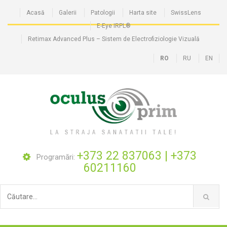
Acasă
Galerii
Patologii
Harta site
SwissLens
E-Eye IRPL®
Retimax Advanced Plus – Sistem de Electrofiziologie Vizuală
RO
RU
EN
+373 22 837063
|
+373
Programări:
60211160