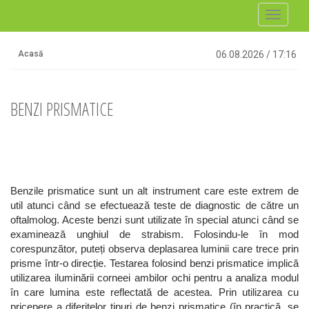
Toggle
navigati
Acasă
06.08.2026
/
17:16
BENZI PRISMATICE
Benzile prismatice sunt un alt instrument care este extrem de
util atunci când se efectuează teste de diagnostic de către un
oftalmolog. Aceste benzi sunt utilizate în special atunci când se
examinează unghiul de strabism. Folosindu-le în mod
corespunzător, puteți observa deplasarea luminii care trece prin
prisme într-o direcție. Testarea folosind benzi prismatice implică
utilizarea iluminării corneei ambilor ochi pentru a analiza modul
în care lumina este reflectată de acestea. Prin utilizarea cu
pricepere a diferitelor tipuri de benzi prismatice (în practică, se