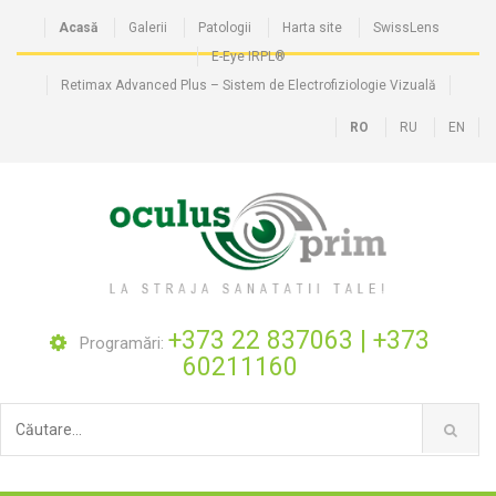
Acasă
Galerii
Patologii
Harta site
SwissLens
E-Eye IRPL®
Retimax Advanced Plus – Sistem de Electrofiziologie Vizuală
RO
RU
EN
+373 22 837063
|
+373
Programări:
60211160