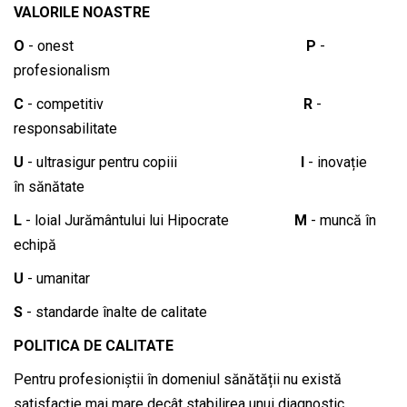
VALORILE NOASTRE
O
- onest
P
-
profesionalism
C
- competitiv
R
-
responsabilitate
U
- ultrasigur pentru copiii
I
- inovație
în sănătate
L
- loial Jurământului lui Hipocrate
M
- muncă în
echipă
U
- umanitar
S
- standarde înalte de calitate
POLITICA DE CALITATE
Pentru profesioniștii în domeniul sănătății nu există
satisfacție mai mare decât stabilirea unui diagnostic