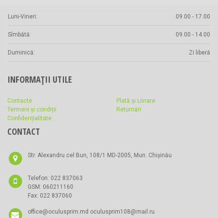
Luni-Vineri:
09.00 - 17.00
Sîmbătă:
09.00 - 14.00
Duminică:
Zi liberă
INFORMAȚII UTILE
Contacte
Plată și Livrare
Termeni și condiții
Returnări
Confidențialitate
CONTACT
Str. Alexandru cel Bun, 108/1 MD-2005, Mun. Chișinău
Telefon: 022 837063
GSM: 060211160
Fax: 022 837060
office@oculusprim.md oculusprim108@mail.ru